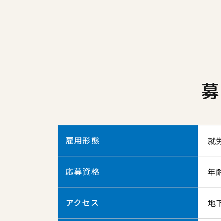
募
雇用形態
就
応募資格
年
アクセス
地